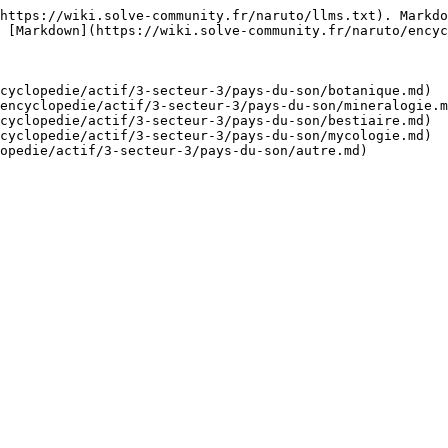
https://wiki.solve-community.fr/naruto/llms.txt). Markdo
 [Markdown](https://wiki.solve-community.fr/naruto/encyc
cyclopedie/actif/3-secteur-3/pays-du-son/botanique.md)

encyclopedie/actif/3-secteur-3/pays-du-son/mineralogie.m
cyclopedie/actif/3-secteur-3/pays-du-son/bestiaire.md)

cyclopedie/actif/3-secteur-3/pays-du-son/mycologie.md)
