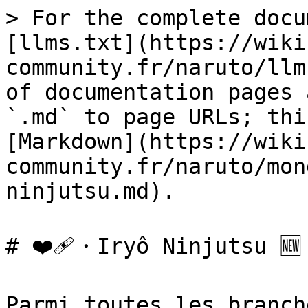
> For the complete docu
[llms.txt](https://wiki
community.fr/naruto/llm
of documentation pages 
`.md` to page URLs; thi
[Markdown](https://wiki
community.fr/naruto/mon
ninjutsu.md).

# ❤️‍🩹・Iryô Ninjutsu 🆕

Parmi toutes les branch