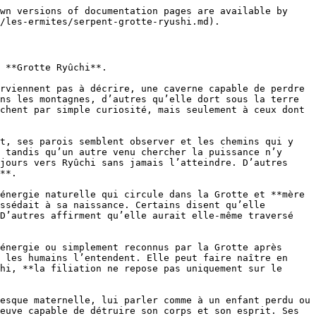
nt rien.** Un corps, du chakra, une peur ou une ambition peuvent tous nourrir Ryûchi d’une manière ou d’une autre.

Pourtant, malgré sa cruauté, la Grotte n’est pas seulement un lieu de mort. Elle est avant tout **un lieu de renaissance**. Le serpent ne mue pas pour mourir, mais pour continuer à vivre sous une forme plus adaptée. C’est cette vérité que Ryûchi transmet à ceux qui survivent à ses épreuves. La douleur n’est pas une punition, mais une frontière. Le venin n’est pas seulement une arme, mais une leçon de patience. La dévoration n’est pas uniquement une fin, mais le rappel que **tout ce qui échoue à évoluer finit par nourrir ce qui en est capable**.

À Ryûchi, mourir ne signifie pas toujours cesser d’exister. Il est possible de mourir à un nom, à une faiblesse, à une croyance ou à une forme devenue trop étroite. La Grotte ne promet pas de préserver ce que l’on était, seulement de donner une chance à ce que l’on pourrait devenir. C’est pour cette raison que tant de voyageurs redoutent autant ses enseignements qu’ils les désirent. Chacun veut renaître plus puissant, mais peu acceptent réellement que **toute renaissance exige d’abord la disparition de quelque chose**.

Les anciens disent que le **Senjutsu de Ryûchi** ne convient pas aux corps fragiles. L’énergie naturelle y est lourde, profonde, presque prédatrice. Elle ne descend pas sur l’être comme une lumière bienveillante. Elle s’infiltre, rampe, mord et cherche à découvrir si le corps peut la contenir. Elle trouve les failles, se glisse dans les organes, éprouve les os et transforme chaque faiblesse en une ouverture par laquelle **la nature serpentine peut s’imposer**.

Lorsque la Grande Serpent Blanche transmet cette énergie, le candidat doit l’équilibrer avec sa propre force physique et spirituelle. S’il réussit, ses sens s’ouvrent, son corps se renforce, sa perception s’aiguise et une part serpentine de lui-même commence à s’éveiller. S’il échoue, cette même énergie le déforme, le consume ou l’entraîne vers une forme qu’il ne contrôle plus. Certains deviennent des statues, d’autres des créatures inachevées, prisonnières d’une transformation que leur volonté n’a pas été capable d’accompagner.

La voie de Ryûchi enseigne que **le serpent est l’être de la transition**. Il vit entre la surface et les profondeurs, entre le silence et l’attaque, entre l’ancienne peau et la nouvelle. Il n’a pas besoin de courir après sa proie lorsque son venin a déjà commencé son œuvre, ni de rugir pour imposer la peur. Il attend, observe, comprend, puis frappe lorsque le monde pense l’avoir oublié. Celui qui suit la voie du serpent apprend donc à ne pas gaspiller ses mouvements, à dissimuler sa véritable intention et à **survivre aux transformations que d’autres considéreraient comme des malédictions**.

Le véritable accomplissement de Ryûchi ne consiste donc pas simplement à obtenir des crocs, du venin ou une force supérieure. Il réside dans la capacité à reconnaître le moment où **une ancienne nature doit être abandonnée**. Beaucoup désirent les pouvoirs des serpents sans comprendre leur existence. Ils veulent leur souplesse sans accepter de se bri