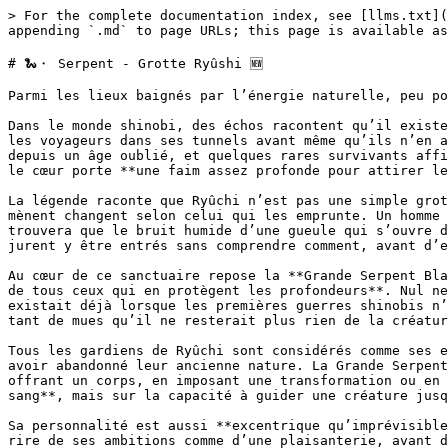
> For the complete documentation index, see [llms.txt](https://wiki.solve-community.fr/naruto/llms.txt). Markdown versions of documentation pages are available by appending `.md` to page URLs; this page is available as [Markdown](https://wiki.solve-community.fr/naruto/monde/les-ermites/serpent-grotte-ryushi.md).

# 🐍・ Serpent - Grotte Ryûshi 🆕

Parmi les lieux baignés par l’énergie naturelle, peu possèdent une réputation aussi inquiétante que celle de la **Grotte Ryûchi**.

Dans le monde shinobi, des échos racontent qu’il existe quelque part un domaine souterrain que les cartes ne parviennent pas à décrire, une caverne capable de perdre les voyageurs dans ses tunnels avant même qu’ils n’en aperçoivent l’entrée. Certains disent qu’elle se cache dans les montagnes, d’autres qu’elle dort sous la terre depuis un âge oublié, et quelques rares survivants affirment que la Grotte n’apparaît jamais à ceux qui la cherchent par simple curiosité, mais seulement à ceux dont le cœur porte **une faim assez profonde pour attirer le regard des serpents**.

La légende raconte que Ryûchi n’est pas une simple grotte, mais **un territoire vivant**. Ses galeries respirent, ses parois semblent observer et les chemins qui y mènent changent selon celui qui les emprunte. Un homme venu chercher la sagesse pourra y entendre des murmures, tandis qu’un autre venu chercher la puissance n’y trouvera que le bruit humide d’une gueule qui s’ouvre dans l’ombre. Beaucoup prétendent avoir marché plusieurs jours vers Ryûchi sans jamais l’atteindre. D’autres jurent y être entrés sans comprendre comment, avant d’en ressortir **transformés, brisés ou silencieux à jamais**.

Au cœur de ce sanctuaire repose la **Grande Serpent Blanche**, maîtresse ancienne des serpents, gardienne de l’énergie naturelle qui circule dans la Grotte et **mère de tous ceux qui en protègent les profondeurs**. Nul ne connaît réellement son âge, ni même la forme qu’elle possédait à sa naissance. Certains disent qu’elle existait déjà lorsque les premières guerres shinobis n’étaient encore que des disputes d’hommes sans villages. D’autres affirment qu’elle aurait elle-même traversé tant de mues qu’il ne resterait plus rien de la créature qu’elle fut autrefois.

Tous les gardiens de Ryûchi sont considérés comme ses enfants, qu’ils soient nés de sa chair, façonnés par son énergie ou simplement reconnus par la Grotte après avoir abandonné leur ancienne nature. La Grande Serpent Blanche ne donne pas toujours la vie de la manière dont les humains l’entendent. Elle peut faire naître en offrant un corps, en imposant une transformation ou en donnant un nouveau nom à ce qui aurait dû mourir. À Ryûchi, **la filiation ne repose pas uniquement sur le sang**, mais sur la capacité à guider une créature jusqu’à sa prochaine forme.

Sa personnalité est aussi **excentrique qu’imprévisible**. Elle peut accueillir un visiteur avec une douceur presque maternelle, lui parler comme à un enfant perdu ou rire de ses ambitions comme d’une plaisanterie, avant de décider, sans avertissement, de le soumettre à une épreuve capable de détruire son corps et son esprit. Ses questions paraissent parfois absurdes, ses exigences inutiles et ses changements d’humeur incompréhensibles. Pourtant, chacune de ses paroles dissimule une intention, et chacune de ses fantaisies peut devenir **une condamnation**.

Se présenter devant elle est do