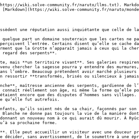
nc un privilège aussi rare que dangereux. La Grande Serpent Blanche ne juge pas comme les humains. Elle ne cherche ni les bons, ni les justes, ni les héros. Elle observe seulement ceux qui possèdent **assez de volonté pour changer de peau sans mourir sous leur propre transformation**. Un candidat qui l’amuse pourra être épargné malgré son insolence, tandis qu’un autre, pourtant respectueux et préparé, pourra être dévoré pour avoir hésité au mauvais instant. Devant elle, aucune règle n’offre de véritable protection, car **son intérêt peut être aussi fatal que son mépris**.

Les serpents de Ryûchi ne donnent rien gratuitement. Là où d’autres sanctuaires enseignent l’équilibre, la patience ou la protection, **la Grotte enseigne la mue**. Celui qui entre dans ses profondeurs doit accepter que l’ancienne version de lui-même ne ressortira peut-être jamais. Certains y abandonnent leur peur, d’autres leur faiblesse, d’autres encore leur humanité. La Grotte ne demande pas toujours un sacrifice visible, mais elle réclame toujours quelque chose : **un nom, une certitude, une innocence ou une limite que le corps n’aurait jamais dû franchir**.

Les premiers récits parlent d’hommes attirés par la promesse du pouvoir. Ils venaient avec des pactes incomplets, des invocations mal comprises ou des ambitions trop grandes pour leur propre chair. Beaucoup furent testés avant même d’atteindre la Grande Serpent Blanche. Les couloirs leur offraient des banquets au milieu de la faim, des visions au milieu de la solitude et des voix familières au fond des ténèbres. Certains suivaient ces ombres jusqu’à l’épuisement. D’autres cédaient à leur désir de puissance et se perdaient dans des illusions bâties à partir de leur propre orgueil. À Ryûchi, **il n’est pas nécessaire qu’un gardien vous tue pour que la Grotte vous dévore**.

Les gardiens de Ryûchi ne révèlent jamais immédiatement leur véritable nom aux étrangers. Ils peuvent apparaître sous la forme de femmes, de prêtres, de voyageurs, de serpents ou de simples ombres glissant entre les pierres. Leur rôle n’est pas seulement de protéger l’accès à leur mère, mais de **révéler la nature de ceux qui prétendent être dignes de la rencontrer**. L’un peut éprouver la faim, l’autre le doute, un autre encore la résistance du chakra ou la peur de disparaître. Aucun ne montre immédiatement son véritable pouvoir. Un candidat peut croire avoir échappé à une illusion sans comprendre qu’il se trouve encore dans la première couche du piège.

Chaque gardien porte une facette différente de l’enseignement de Ryûchi. Ils ne représentent pas des voies opposées, mais **plusieurs manières de survivre à la transformation**. L’un évolue en préservant sa noblesse, l’autre en refusant toute faiblesse, le troisième en faisant de ses blessures une prudence nouvelle, tandis que le dernier incarne le cycle sans fin des morts et des renaissances. Tous sont les enfants d’une même mère et les protecteurs d’une même vérité : **rien ne demeure vivant en restant éternellement identique**.

Ceux qui échouent ne deviennent pas toujours des cadavres. Certains ressortent changés, avec des yeux qui ne fixent plus jamais les choses de la même manière. Certains perdent leur mémoire, d’autres leur forme, d’autres encore deviennent des serviteurs silencieux des tunnels. Les plus faibles disparaissent simplement, absorbés par les profondeurs comme si la Grotte les avait toujours attendus. **Les serpents ne gaspille