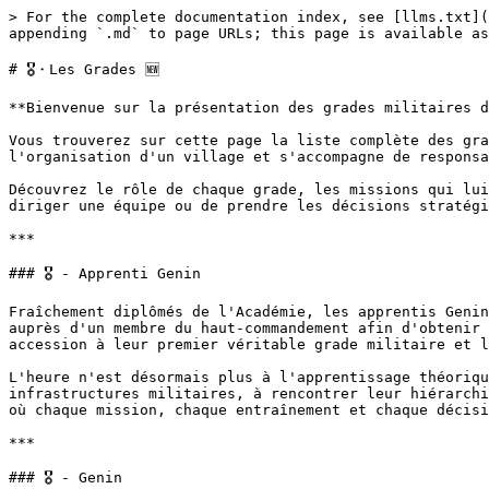
> For the complete documentation index, see [llms.txt](https://wiki.solve-community.fr/naruto/llms.txt). Markdown versions of documentation pages are available by appending `.md` to page URLs; this page is available as [Markdown](https://wiki.solve-community.fr/naruto/monde/les-grades.md).

# 🎖️・Les Grades 🆕

**Bienvenue sur la présentation des grades militaires du monde shinobi !**

Vous trouverez sur cette page la liste complète des grades militaires qui composent la hiérarchie des villages cachés. Chaque rang occupe une place essentielle dans l'organisation d'un village et s'accompagne de responsabilités, de devoirs et de prérogatives propres.

Découvrez le rôle de chaque grade, les missions qui lui sont confiées ainsi que sa place au sein de la chaîne de commandement. Qu'il s'agisse de former la relève, de diriger une équipe ou de prendre les décisions stratégiques d'un village, chaque fonction contribue au bon fonctionnement des forces shinobi.

***

### 🎖️ - Apprenti Genin

Fraîchement diplômés de l'Académie, les apprentis Genin s'apprêtent à intégrer officiellement les forces armées de leur village. Pour cela, ils doivent se présenter auprès d'un membre du haut-commandement afin d'obtenir leur premier bandeau frontal, symbole de leur engagement au service de leur nation. Cette remise marque leur accession à leur premier véritable grade militaire et leur permet de prétendre à leurs premières soldes.

L'heure n'est désormais plus à l'apprentissage théorique. Les jeunes shinobi sont invités à découvrir leur village, à se familiariser avec ses institutions et ses infrastructures militaires, à rencontrer leur hiérarchie et à comprendre les responsabilités qui accompagnent le port du bandeau. C'est le premier pas d'une carrière où chaque mission, chaque entraînement et chaque décision participeront à faire d'eux de véritables ninjas.

***

### 🎖️ - Genin

Désormais reconnus comme membres à part entière des forces armées de leur village, les Genin portent officiellement le bandeau de leur nation. Ils peuvent être affectés à leurs premières missions, principalement au sein de leur pays ainsi que dans les territoires voisins, où ils acquièrent l'expérience nécessaire à leur progression.

Bien que leur formation pratique occupe désormais une place centrale, leur apprentissage est loin d'être terminé. Les Genin continuent de fréquenter l'Académie de manière ponctuelle afin de suivre des enseignements théoriques, tout en participant régulièrement à des entraînements supervisés. C'est durant cette période qu'ils développent leurs compétences, découvrent les réalités du métier de shinobi et commencent à bâtir leur réputation.

***

### 🎖️ - Genin Confirmé

Le grade de Genin confirmé marque une première reconnaissance de l'expérience acquise sur le terrain. Après avoir participé à plusieurs missions et démontré sa fiabilité ainsi que ses aptitudes, le shinobi franchit une étape importante de son parcours. Ce grade constitue la transition entre le jeune Genin et le futur Chūnin.

Le Genin confirmé est régulièrement envoyé sur des missions de rang D, qu'il peut désormais accomplir avec davantage d'autonomie, mais également sur des missions de rang C lorsqu'il est jugé capable de faire face à des menaces mineures et à de véritables situations de combat.

À ce stade, son principal objectif est de se préparer à l'examen Chūnin. Il doit conti