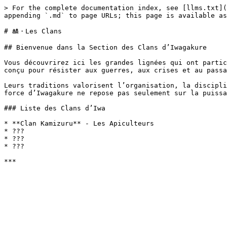
> For the complete documentation index, see [llms.txt](
appending `.md` to page URLs; this page is available as
# 🎎・Les Clans

## Bienvenue dans la Section des Clans d’Iwagakure

Vous découvrirez ici les grandes lignées qui ont partic
conçu pour résister aux guerres, aux crises et au passa
Leurs traditions valorisent l’organisation, la discipli
force d’Iwagakure ne repose pas seulement sur la puissa
### Liste des Clans d’Iwa

* **Clan Kamizuru** - Les Apiculteurs

* ???

* ???

* ???
