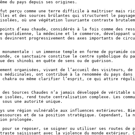
ême du pays depuis ses origines.

fut perçu comme une terre difficile à maîtriser mais ric
lles et des sources brûlantes qui structurent le paysage
isolées, où une végétation luxuriante contraste brutalem
points d’eau chaude, considérés à la fois comme des ress
e quotidienne, la médecine et le commerce, développant u
s devinrent progressivement des axes importants de circu
 monumentale : un immense temple en forme de pyramide co
onde, ce sanctuaire constitue le centre symbolique du pa
ue des shinobi en quête de sens ou de guérison.

ement organisées, vivant de l’accueil des visiteurs, de 
s médicinales, ont contribué à la renommée du pays dans 
 chakra ou même clarifier l’esprit, ce qui attire réguli
 des Sources Chaudes n’a jamais développé de véritable s
e isolées, rend toute centralisation complexe. Les commu
 sous une autorité unique.

ys une région vulnérable aux influences extérieures. Bie
essources et de sa position stratégique. Cependant, la n
ion prolongée.

 pour se reposer, se soigner ou utiliser ses routes de p
traste saisissant avec la violence du monde extérieur. C