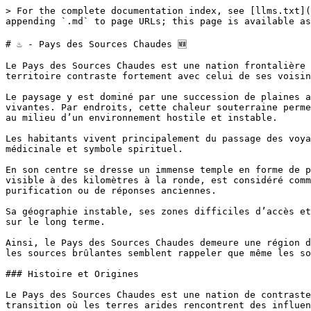
> For the complete documentation index, see [llms.txt](
appending `.md` to page URLs; this page is available as
# ♨️ - Pays des Sources Chaudes 🆕

Le Pays des Sources Chaudes est une nation frontalière 
territoire contraste fortement avec celui de ses voisin
Le paysage y est dominé par une succession de plaines a
vivantes. Par endroits, cette chaleur souterraine perme
au milieu d’un environnement hostile et instable.

Les habitants vivent principalement du passage des voya
médicinale et symbole spirituel.

En son centre se dresse un immense temple en forme de p
visible à des kilomètres à la ronde, est considéré comm
purification ou de réponses anciennes.

Sa géographie instable, ses zones difficiles d’accès et
sur le long terme.

Ainsi, le Pays des Sources Chaudes demeure une région d
les sources brûlantes semblent rappeler que même les so
### Histoire et Origines

Le Pays des Sources Chaudes est une nation de contraste
transition où les terres arides rencontrent des influen