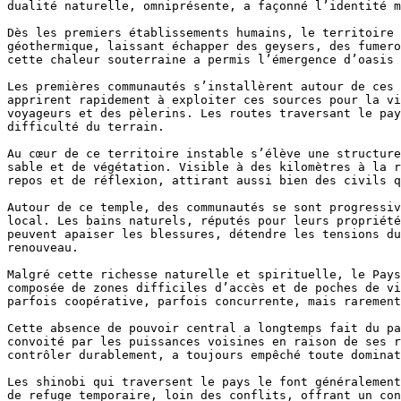
dualité naturelle, omniprésente, a façonné l’identité m
Dès les premiers établissements humains, le territoire 
géothermique, laissant échapper des geysers, des fumero
cette chaleur souterraine a permis l’émergence d’oasis 
Les premières communautés s’installèrent autour de ces 
apprirent rapidement à exploiter ces sources pour la vi
voyageurs et des pèlerins. Les routes traversant le pay
difficulté du terrain.

Au cœur de ce territoire instable s’élève une structure
sable et de végétation. Visible à des kilomètres à la r
repos et de réflexion, attirant aussi bien des civils q
Autour de ce temple, des communautés se sont progressiv
local. Les bains naturels, réputés pour leurs propriété
peuvent apaiser les blessures, détendre les tensions du
renouveau.

Malgré cette richesse naturelle et spirituelle, le Pays
composée de zones difficiles d’accès et de poches de vi
parfois coopérative, parfois concurrente, mais rarement
Cette absence de pouvoir central a longtemps fait du pa
convoité par les puissances voisines en raison de ses r
contrôler durablement, a toujours empêché toute dominat
Les shinobi qui traversent le pays le font généralement
de refuge temporaire, loin des conflits, offrant un con