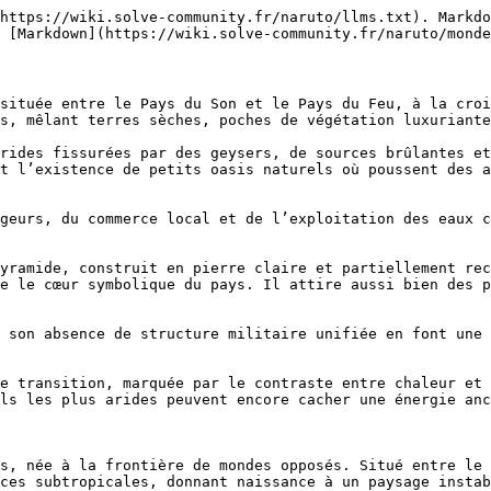
https://wiki.solve-community.fr/naruto/llms.txt). Markdo
 [Markdown](https://wiki.solve-community.fr/naruto/monde
située entre le Pays du Son et le Pays du Feu, à la croi
s, mêlant terres sèches, poches de végétation luxuriante
rides fissurées par des geysers, de sources brûlantes et
t l’existence de petits oasis naturels où poussent des a
geurs, du commerce local et de l’exploitation des eaux c
yramide, construit en pierre claire et partiellement rec
e le cœur symbolique du pays. Il attire aussi bien des p
 son absence de structure militaire unifiée en font une 
e transition, marquée par le contraste entre chaleur et 
ls les plus arides peuvent encore cacher une énergie anc
s, née à la frontière de mondes opposés. Situé entre le 
ces subtropicales, donnant naissance à un paysage instab