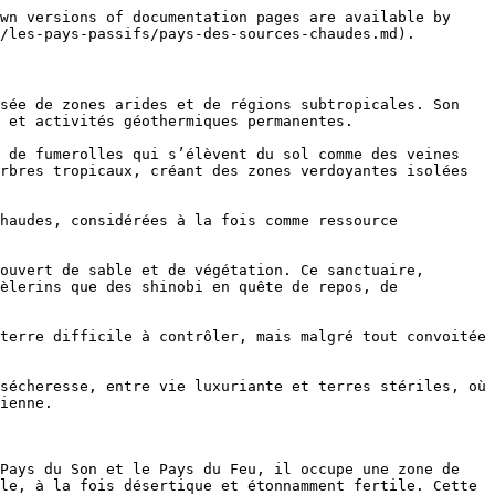
wn versions of documentation pages are available by 
/les-pays-passifs/pays-des-sources-chaudes.md).

sée de zones arides et de régions subtropicales. Son 
 et activités géothermiques permanentes.

 de fumerolles qui s’élèvent du sol comme des veines 
rbres tropicaux, créant des zones verdoyantes isolées 
haudes, considérées à la fois comme ressource 
ouvert de sable et de végétation. Ce sanctuaire, 
èlerins que des shinobi en quête de repos, de 
terre difficile à contrôler, mais malgré tout convoitée 
sécheresse, entre vie luxuriante et terres stériles, où 
ienne.

Pays du Son et le Pays du Feu, il occupe une zone de 
le, à la fois désertique et étonnamment fertile. Cette 