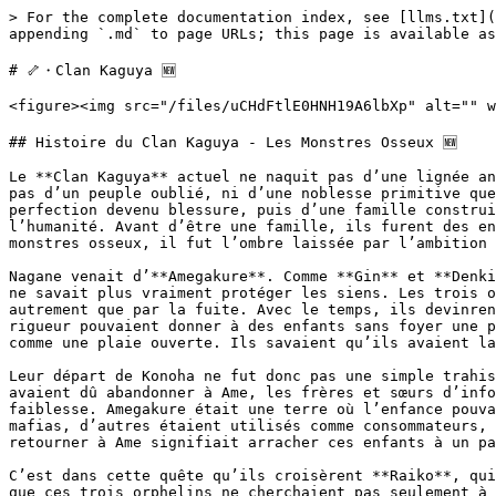
> For the complete documentation index, see [llms.txt](https://wiki.solve-community.fr/naruto/llms.txt). Markdown versions of documentation pages are available by appending `.md` to page URLs; this page is available as [Markdown](https://wiki.solve-community.fr/naruto/village/pays-du-son-oto/les-clans/clan-kaguya.md).

# 🦴・Clan Kaguya 🆕

<figure><img src="/files/uCHdFtlE0HNH19A6lbXp" alt="" width="250"><figcaption></figcaption></figure>

## Histoire du Clan Kaguya - Les Monstres Osseux 🆕

Le **Clan Kaguya** actuel ne naquit pas d’une lignée ancienne, ni d’un sang transmis depuis des siècles, ni d’un territoire défendu par des ancêtres. Il ne descend pas d’un peuple oublié, ni d’une noblesse primitive que l’on aurait ramenée à la vie. Les Kaguya d’Otogakure sont nés d’une volonté, d’une expérience, d’un rêve de perfection devenu blessure, puis d’une famille construite autour de ceux que ce rêve avait transformés. Avant d’être un clan, ils furent une tentative de dépasser l’humanité. Avant d’être une famille, ils furent des enfants sauvés, modifiés, endurcis, parfois brisés. Et avant que leur nom ne devienne celui d’une lignée de monstres osseux, il fut l’ombre laissée par l’ambition d’un homme : **Nagane**.

Nagane venait d’**Amegakure**. Comme **Gin** et **Denki**, il faisait partie de ces enfants arrachés trop tôt à la guerre, à la misère et aux violences d’un pays qui ne savait plus vraiment protéger les siens. Les trois orphelins quittèrent Ame durant leur enfance et furent recueillis par **Konoha**, où ils apprirent à survivre autrement que par la fuite. Avec le temps, ils devinrent même les **maîtres d’armes du clan Uchiha**, formés dans un environnement où la discipline, le talent et la rigueur pouvaient donner à des enfants sans foyer une place que leur naissance ne leur avait jamais promise. Mais malgré cette ascension, Ame demeurait derrière eux comme une plaie ouverte. Ils savaient qu’ils avaient laissé d’autres enfants là-bas.

Leur départ de Konoha ne fut donc pas une simple trahison, ni un caprice de déserteurs. Gin, Denki et Nagane quittèrent le village pour retourner sauver ceux qu’ils avaient dû abandonner à Ame, les frères et sœurs d’infortune restés dans les orphelinats, les rues, les refuges ou les mains de ceux qui profitaient de leur faiblesse. Amegakure était une terre où l’enfance pouvait devenir une marchandise, une main-d’œuvre, une dette ou une proie. Certains gamins servaient de bras aux mafias, d’autres étaient utilisés comme consommateurs, messagers, esclaves, chair à mission ou simples outils jetables dans les luttes des adultes. Pour Nagane, retourner à Ame signifiait arracher ces enfants à un pays qui avait appris à les broyer sans même détourner les yeux.

C’est dans cette quête qu’ils croisèrent **Raiko**, qui les forma et leur donna les moyens de faire de leur volonté autre chose qu’un élan désespéré. Raiko comprit que ces trois orphelins ne cherchaient pas seulement à sauver quelques enfants, mais à construire un endroit où les enfants abandonnés n’auraient plus à supplier le monde pour avoir le droit d’exister. Cette conviction deviendrait l’une des racines d’**Otogakure**, village encore fragile, mais déjà pensé comme un refuge pour les parias, les monstres, les orphelins, les hérétiques, les déserteurs et tous ceux que les grandes nations avaient rejetés.

À mesure qu’Oto prenait forme, Nagan