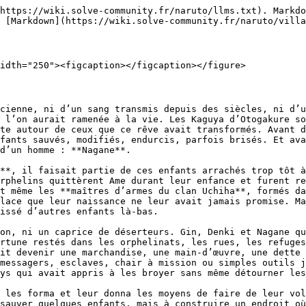
e développa une certitude de plus en plus sombre. Les villages prétendaient apporter l’ordre, mais ils reproduisaient les mêmes guerres, les mêmes mensonges, les mêmes hiérarchies et les mêmes souffrances. Les forts utilisaient les faibles, les faibles mouraient, les enfants héritaient des dettes et des haines des adultes, puis le monde appelait cela une nation. Nagane, conscient de sa propre faiblesse physique et rongé par un profond complexe d’infériorité, en vint à croire qu’aucune paix durable ne pourrait naître d’une humanité aussi fragile. Si l’homme était condamné par son corps, par la maladie, par la douleur, par la peur et par la mort, alors il fallait créer un homme nouveau.

C’est auprès de **Mayuri Kosaka** que cette obsession trouva une forme. Mayuri, l’un des piliers fondateurs d’Oto, était un érudit brutal, un médecin, un savant et un maître des connaissances interdites. Son intelligence était reconnue bien au-delà du Pays du Son, et ses travaux exploraient tout ce que les autres villages préféraient enfermer dans le silence : les mutations, les limites du corps, les greffes, les expériences de survie, les altérations du chakra et les chemins capables de transformer un être vivant en quelque chose de plus résistant que sa nature première. Nagane se rapprocha de lui pour apprendre. Il ne voulait pas seulement recevoir de la puissance ; il voulait comprendre comment fabriquer une humanité capable de survivre au monde shinobi.

Contrairement à ce que certaines rumeurs racontèrent plus tard, Nagane commença par expérimenter sur lui-même. Son propre corps devint le premier laboratoire de son rêve. Avec l’aide de Mayuri, il chercha à renforcer ses faiblesses, à corriger ses limites, à rendre sa chair plus résistante, à stabiliser son chakra, à vaincre la douleur, la maladie et l’usure. Il voulait devenir la preuve vivante qu’un homme pouvait dépasser l’homme. Il voulait créer un modèle, une première marche vers une race humaine meilleure, plus implacable, plus saine, plus forte, capable de ne plus être broyée par les guerres que les villages entretenaient en prétendant les résoudre.

Mais les recherches ne produisirent pas l’homme parfait que Nagane espérait. Elles éveillèrent autre chose. Au lieu d’abolir la douleur, son corps apprit à la canaliser. Au lieu de supprimer la faiblesse, il fit du squelette une force nouvelle. Ses os cessèrent de n’être qu’une charpente intérieure : ils se durcirent, répondirent au chakra, croissèrent, se reformèrent, percèrent la chair et devinrent des armes vivantes. Nagane n’avait pas vaincu l’humanité. Il avait ouvert une voie étrange, monstrueuse, imparfaite, où le corps ne devenait pas invulnérable, mais capable de transformer sa structure la plus profonde en défense, en lame et en survie.

> *« Nagane voulait créer un homme sans faiblesse. Il découvrit seulement que la faiblesse pouvait pousser des os. » - Note attribuée aux premiers laboratoires d’Oto*

Convaincu d’avoir trouvé une étape décisive, Nagane voulut reproduire l’expérience sur ses disciples. La plupart acceptèrent. Ils avaient vu ce qu’il avait obtenu, ils connaissaient sa vision, et beaucoup partageaient la même haine du monde qui les avait laissés faibles, malades, abandonnés ou trop fragiles pour se défendre. Nagane ne leur promettait pas une voie douce. Il leur disait que la douleur était nécessaire, que le corps devait être forcé à évoluer, que l’avenir ne serait jamais donné à c