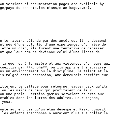
eux qui attendaient d’être sauvés. Tous acceptèrent, sauf **Kuraichi**.

Kuraichi était différent. Vendu par son père, abandonné dans un orphelinat d’Ame, marqué par une peur maladive de la solitude, il ne cherchait pas la perfection, ni une humanité nouvelle, ni un corps capable d’écraser le monde. Il voulait une famille. Nagane, lui, voyait en lui un enfant qu’il fallait rendre assez fort pour ne plus jamais être vendu, abandonné ou brisé. Il ne comprit pas tout de suite que vouloir donner la force à quelqu’un contre sa volonté pouvait devenir une autre forme de violence. Aux yeux de Nagane, l’expérience était une arme offerte. Aux yeux de Kuraichi, elle risquait de devenir une chaîne de plus.

Pourtant, la découverte de Nagane permit aussi de sauver ceux que personne ne parvenait à sauver autrement. Parmi les orphelins ramenés d’Ame ou recueillis par Oto, certains étaient trop malades, trop faibles, trop abîmés par la faim, les sévices, la rue ou l’exploitation. Certains semblaient condamnés avant même d’avoir eu une chance de vivre. Nagane, en perfectionnant ses recherches sur les os, parvint peu à peu à renforcer des corps qui auraient dû céder, à reconstruire des structures internes trop fragiles, à offrir une résistance nouvelle à des enfants que le monde avait déjà classés parmi les pertes. Mais cette survie exigeait un prix. Il leur apprit à accepter la douleur, non comme une punition, mais comme le passage nécessaire vers une vie que leur corps ancien ne pouvait plus porter.

Petit à petit, autour de Nagane, apparurent de plus en plus d’enfants transformés, de disciples modifiés, de survivants dont les os répondaient au chakra comme les siens. Certains étaient nés des premières transmissions naturelles du pouvoir, d’autres l’avaient obtenu par l’expérience, d’autres encore avaient été sauvés d’une mort lente par cette évolution forcée. Tous portaient une part de la même marque : une ossature devenue vivante, une chair contrainte de s’adapter, une douleur fondatrice qu’ils ne pouvaient jamais oublier. Ainsi, sans que Nagane l’ait d’abord voulu sous cette forme, un groupe se forma autour de lui.

Sa haine du monde shinobi atteignit alors son sommet. Nagane ne voulait plus seulement sauver des enfants ou corriger des faiblesses individuelles. Il voulait transformer le système lui-même. Il voyait dans ses disciples la preuve qu’une autre humanité pouvait naître à Oto, une humanité forgée non par le sang des grands clans, mais par la volonté, la science, la douleur et l’évolution. C’est à ce moment qu’il fonda le **Clan Kaguya**, en s’inspirant d’un livre qu’il avait lu lorsqu’il apprenait encore à lire dans le domaine Uchiha : l’histoire de **Kagaya**, la danseuse brisée de **L’Épine en Fleur, Danse du Lotus**.

Ce nom n’était pas innocent. Pour Nagane, Kagaya incarnait une souffrance rendue noble, une transformation par la douleur, une beauté née d’un corps brisé qui, malgré tout, avait forcé le monde à la regarder. En nommant ses enfants transformés **Kaguya**, il voulait donner à leur sacrifice une dimension plus chevaleresque, plus romanesque, presque sacrée. Il voulait croire que l